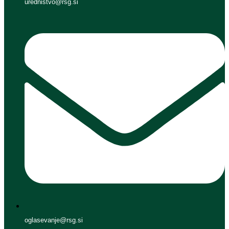
urednistvo@rsg.si
oglasevanje@rsg.si