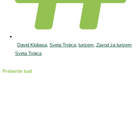
David Klobasa
,
Sveta Trojica
,
turizem
,
Zavod za turizem
Sveta Trojica
Preberite tudi