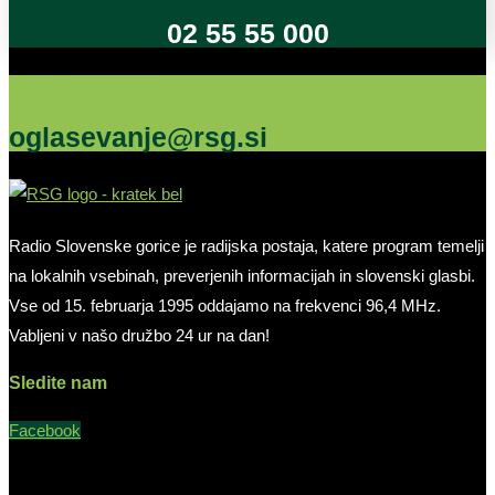
02 55 55 000
Oglašujte na RSG
oglasevanje@rsg.si
Radio Slovenske gorice je radijska postaja, katere program temelji
na lokalnih vsebinah, preverjenih informacijah in slovenski glasbi.
Vse od 15. februarja 1995 oddajamo na frekvenci 96,4 MHz.
Vabljeni v našo družbo 24 ur na dan!
Sledite nam
Facebook