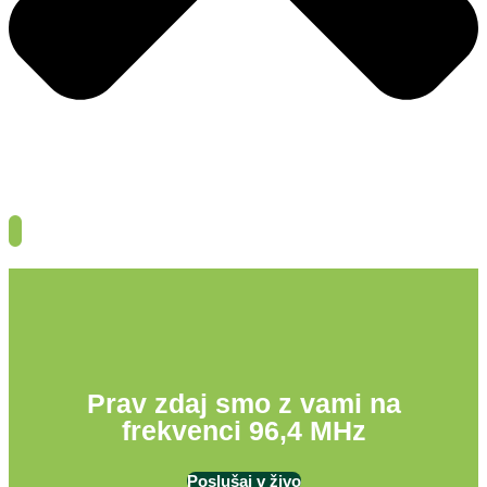
Prav zdaj smo z vami na
frekvenci 96,4 MHz
Poslušaj v živo