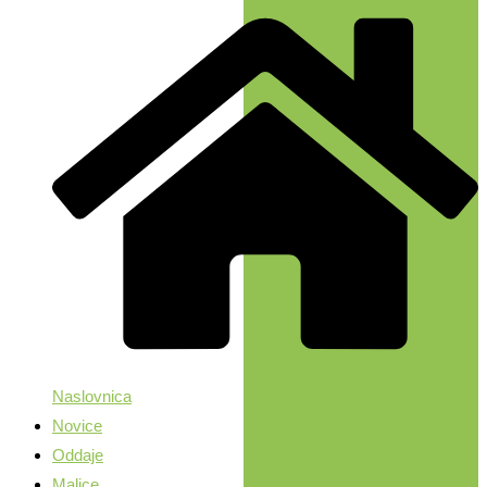
Naslovnica
Novice
Oddaje
Malice