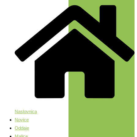
Naslovnica
Novice
Oddaje
Malice