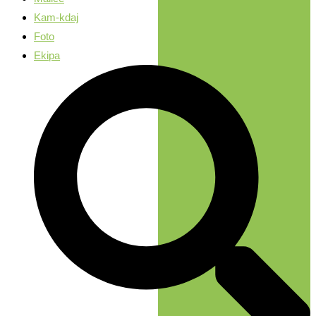
Kam-kdaj
Foto
Ekipa