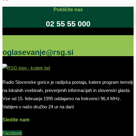
Pokličite nas
02 55 55 000
Oglašujte na RSG
oglasevanje@rsg.si
Radio Slovenske gorice je radijska postaja, katere program temelji
na lokalnih vsebinah, preverjenih informacijah in slovenski glasbi.
Vse od 15. februarja 1995 oddajamo na frekvenci 96,4 MHz.
Vabljeni v našo družbo 24 ur na dan!
Sledite nam
Facebook