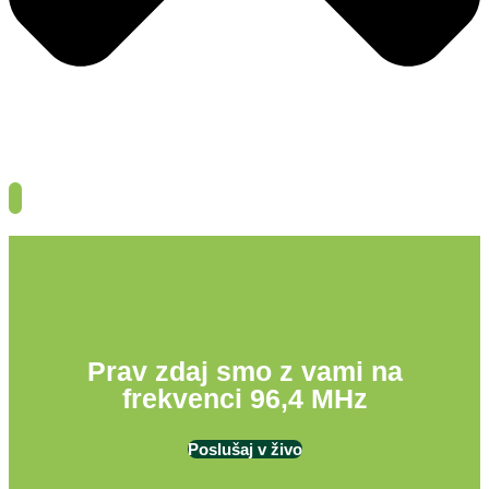
Prav zdaj smo z vami na
frekvenci 96,4 MHz
Poslušaj v živo