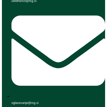
urednistvo@rsg.si
oglasevanje@rsg.si