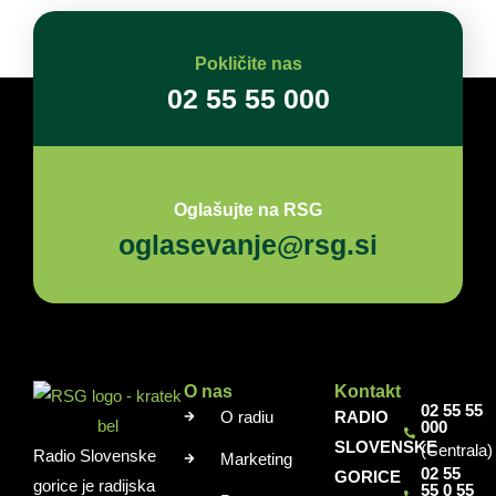
Pokličite nas
02 55 55 000
Oglašujte na RSG
oglasevanje@rsg.si
O nas
Kontakt
02 55 55
O radiu
RADIO
000
SLOVENSKE
(Centrala)
Radio Slovenske
Marketing
02 55
GORICE
gorice je radijska
55 0 55