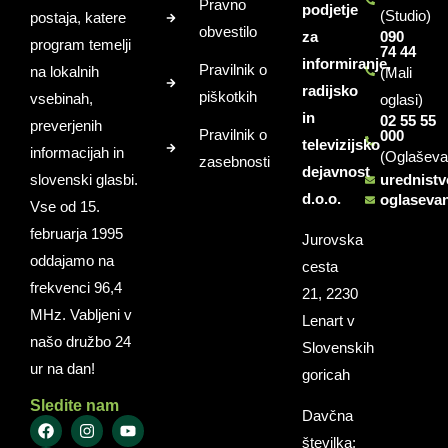
Pravno
podjetje
(Studio)
postaja, katere
obvestilo
za
090
program temelji
74 44
informiranje,
Pravilnik o
na lokalnih
(Mali
radijsko
piškotkih
vsebinah,
oglasi)
in
02 55 55
preverjenih
Pravilnik o
000
televizijsko
informacijah in
(Oglaševa
zasebnosti
dejavnost
slovenski glasbi.
urednist
d.o.o.
oglaseva
Vse od 15.
februarja 1995
Jurovska
oddajamo na
cesta
frekvenci 96,4
21, 2230
MHz. Vabljeni v
Lenart v
našo družbo 24
Slovenskih
ur na dan!
goricah
Sledite nam
Davčna
številka: