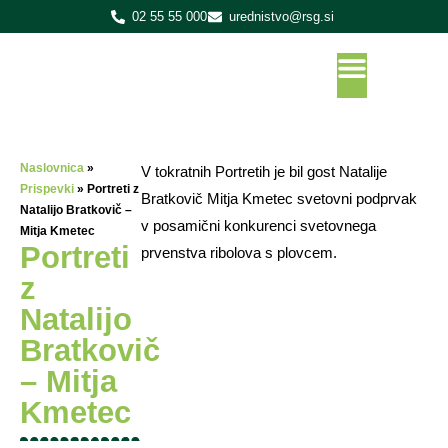
02 55 55 000
urednistvo@rsg.si
Naslovnica
»
V tokratnih Portretih je bil gost Natalije
Prispevki
»
Portreti z
Bratkovič Mitja Kmetec svetovni podprvak
Natalijo Bratkovič –
v posamični konkurenci svetovnega
Mitja Kmetec
Portreti
prvenstva ribolova s plovcem.
z
Natalijo
Bratkovič
– Mitja
Kmetec