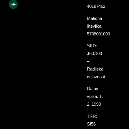
40187462
Matična
številka:
5708001000
SKD:
J60.100
–
Radijska
dejavnost
Datum
vpisa: 1.
2. 1993
TRR:
SI56