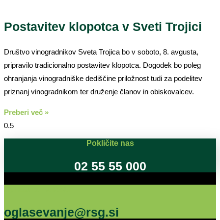
Postavitev klopotca v Sveti Trojici
Društvo vinogradnikov Sveta Trojica bo v soboto, 8. avgusta,
pripravilo tradicionalno postavitev klopotca. Dogodek bo poleg
ohranjanja vinogradniške dediščine priložnost tudi za podelitev
priznanj vinogradnikom ter druženje članov in obiskovalcev.
Preberi več »
Pokličite nas
02 55 55 000
Oglašujte na RSG
oglasevanje@rsg.si