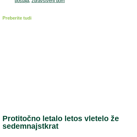
postaja
,
zdravstveni dom
Preberite tudi
Protitočno letalo letos vletelo že
sedemnajstkrat