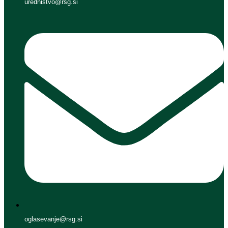
urednistvo@rsg.si
oglasevanje@rsg.si