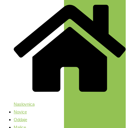
Naslovnica
Novice
Oddaje
Malice