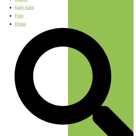
Kam-kdaj
Foto
Ekipa