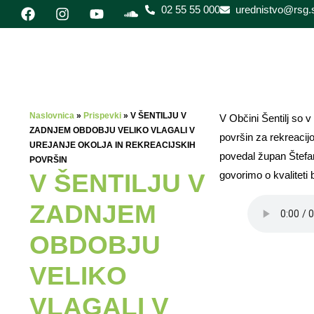
02 55 55 000
urednistvo@rsg.s
Naslovnica
»
Prispevki
»
V ŠENTILJU V
V Občini Šentilj so v
ZADNJEM OBDOBJU VELIKO VLAGALI V
površin za rekreacij
UREJANJE OKOLJA IN REKREACIJSKIH
povedal župan Štefan
POVRŠIN
V ŠENTILJU V
govorimo o kvaliteti 
ZADNJEM
OBDOBJU
VELIKO
VLAGALI V