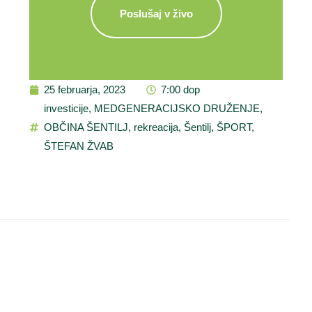
Poslušaj v živo
25 februarja, 2023
7:00 dop
investicije
,
MEDGENERACIJSKO DRUŽENJE
,
OBČINA ŠENTILJ
,
rekreacija
,
Šentilj
,
ŠPORT
,
ŠTEFAN ŽVAB