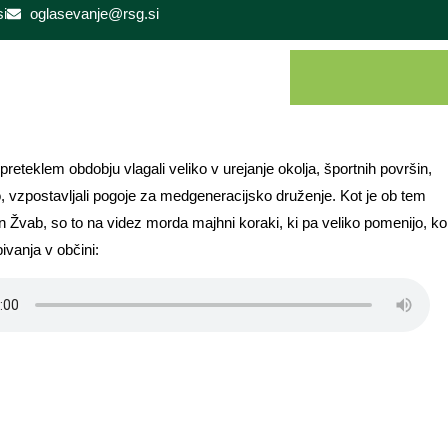
i
oglasevanje@rsg.si
 preteklem obdobju vlagali veliko v urejanje okolja, športnih površin,
o, vzpostavljali pogoje za medgeneracijsko druženje. Kot je ob tem
 Žvab, so to na videz morda majhni koraki, ki pa veliko pomenijo, ko
bivanja v občini: