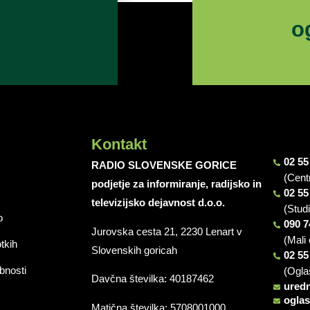
o
Kontakt
02 55
RADIO SLOVENSKE GORICE
(Cent
podjetje za informiranje, radijsko in
02 55
televizijsko dejavnost d.o.o.
(Stud
o
090 7
Jurovska cesta 21, 2230 Lenart v
(Mali 
otkih
Slovenskih goricah
02 55
bnosti
(Ogla
Davčna številka: 40187462
ured
ogla
Matična številka: 5708001000