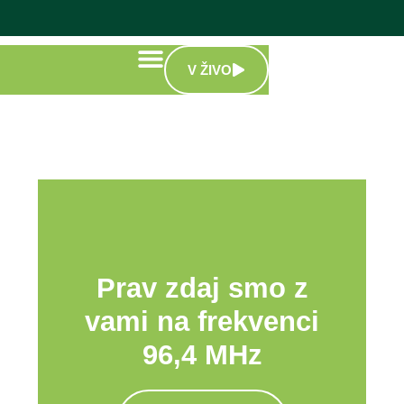
V ŽIVO
Prav zdaj smo z
vami na frekvenci
96,4 MHz