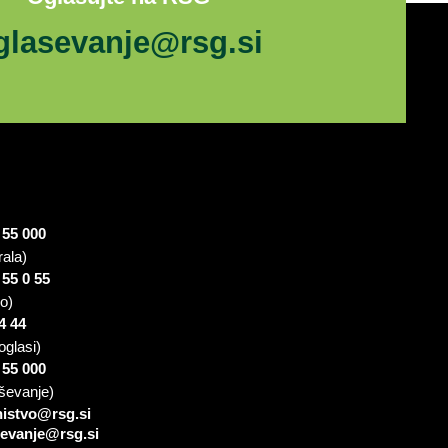
glasevanje@rsg.si
 55 000
rala)
 55 0 55
io)
4 44
oglasi)
 55 000
ševanje)
nistvo@rsg.si
sevanje@rsg.si