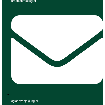
urednistvo@rsg.si
oglasevanje@rsg.si