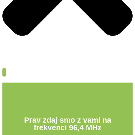
Prav zdaj smo z vami na
frekvenci 96,4 MHz