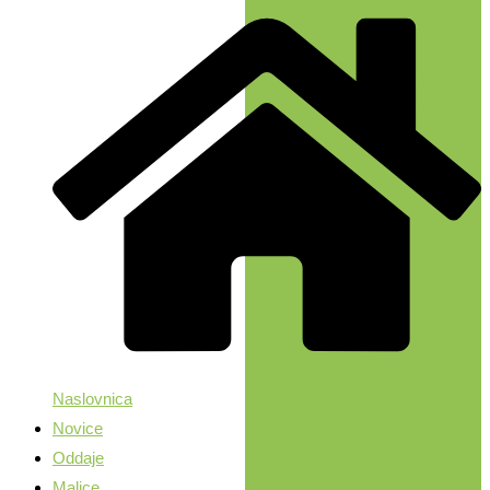
Naslovnica
Novice
Oddaje
Malice