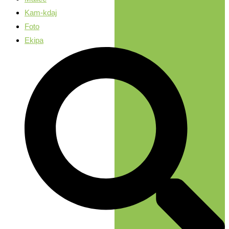
Kam-kdaj
Foto
Ekipa