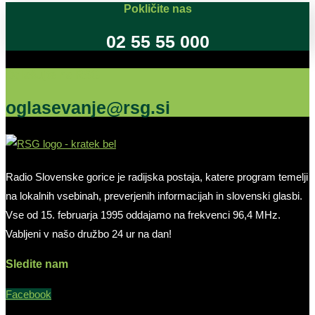
Pokličite nas
02 55 55 000
Oglašujte na RSG
oglasevanje@rsg.si
Radio Slovenske gorice je radijska postaja, katere program temelji
na lokalnih vsebinah, preverjenih informacijah in slovenski glasbi.
Vse od 15. februarja 1995 oddajamo na frekvenci 96,4 MHz.
Vabljeni v našo družbo 24 ur na dan!
Sledite nam
Facebook