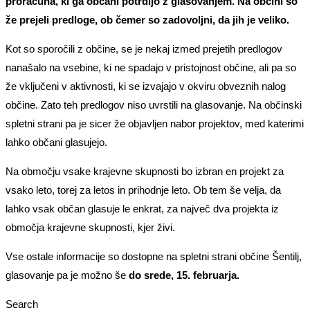
proračuna, ki ga občani potrdijo z glasovanjem. Na občini so
že prejeli predloge, ob čemer so zadovoljni, da jih je veliko.
Kot so sporočili z občine, se je nekaj izmed prejetih predlogov
nanašalo na vsebine, ki ne spadajo v pristojnost občine, ali pa so
že vključeni v aktivnosti, ki se izvajajo v okviru obveznih nalog
občine. Zato teh predlogov niso uvrstili na glasovanje. Na občinski
spletni strani pa je sicer že objavljen nabor projektov, med katerimi
lahko občani glasujejo.
Na območju vsake krajevne skupnosti bo izbran en projekt za
vsako leto, torej za letos in prihodnje leto. Ob tem še velja, da
lahko vsak občan glasuje le enkrat, za največ dva projekta iz
območja krajevne skupnosti, kjer živi.
Vse ostale informacije so dostopne na spletni strani občine Šentilj,
glasovanje pa je možno še
do srede, 15. februarja.
Search