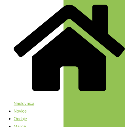
Naslovnica
Novice
Oddaje
Malice