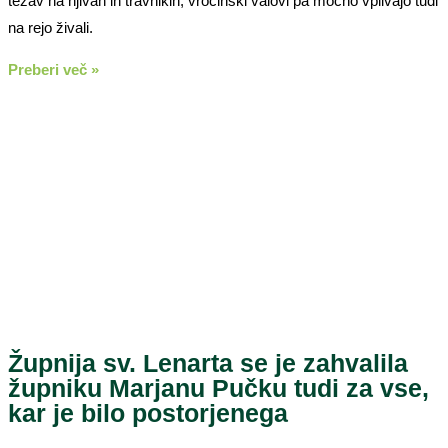
težav na njivah in travnikih, vročinski valovi pa močno vplivajo tudi
na rejo živali.
Preberi več »
Župnija sv. Lenarta se je zahvalila
župniku Marjanu Pučku tudi za vse,
kar je bilo postorjenega