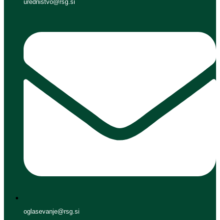
urednistvo@rsg.si
oglasevanje@rsg.si