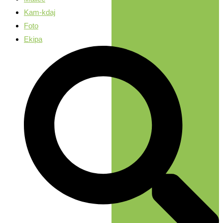
Kam-kdaj
Foto
Ekipa