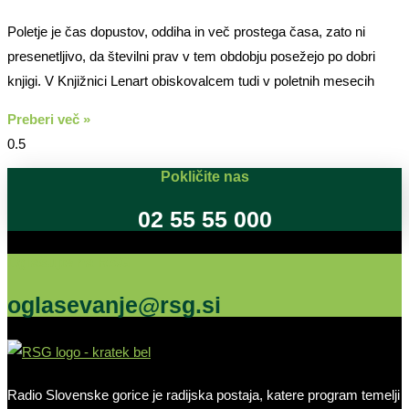
Poletje je čas dopustov, oddiha in več prostega časa, zato ni
presenetljivo, da številni prav v tem obdobju posežejo po dobri
knjigi. V Knjižnici Lenart obiskovalcem tudi v poletnih mesecih
Preberi več »
Pokličite nas
02 55 55 000
Oglašujte na RSG
oglasevanje@rsg.si
Radio Slovenske gorice je radijska postaja, katere program temelji