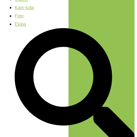
Kam-kdaj
Foto
Ekipa