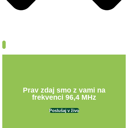
Prav zdaj smo z vami na
frekvenci 96,4 MHz
Poslušaj v živo