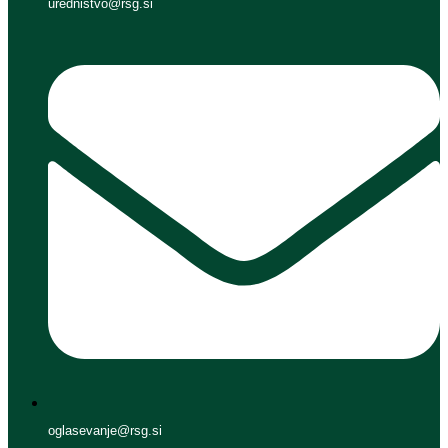
urednistvo@rsg.si
oglasevanje@rsg.si