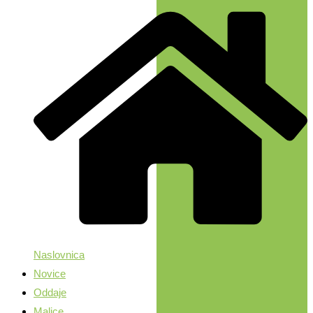
Naslovnica
Novice
Oddaje
Malice