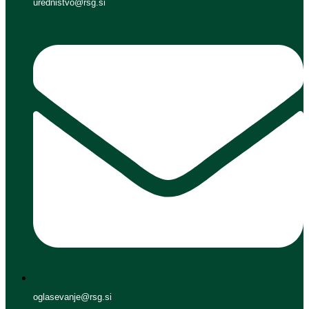
urednistvo@rsg.si
oglasevanje@rsg.si