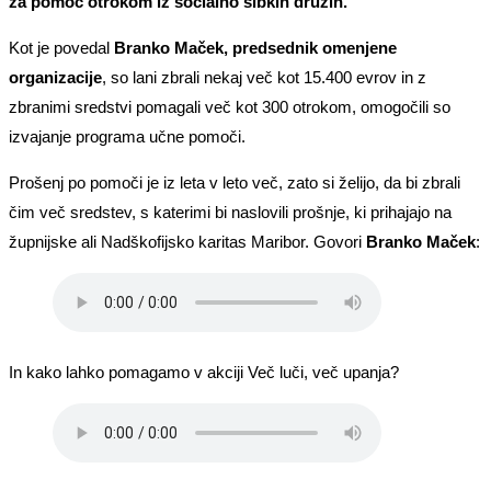
za pomoč otrokom iz socialno šibkih družin.
Kot je povedal
Branko Maček, predsednik omenjene
organizacije
, so lani zbrali nekaj več kot 15.400 evrov in z
zbranimi sredstvi pomagali več kot 300 otrokom, omogočili so
izvajanje programa učne pomoči.
Prošenj po pomoči je iz leta v leto več, zato si želijo, da bi zbrali
čim več sredstev, s katerimi bi naslovili prošnje, ki prihajajo na
župnijske ali Nadškofijsko karitas Maribor. Govori
Branko Maček
:
In kako lahko pomagamo v akciji Več luči, več upanja?