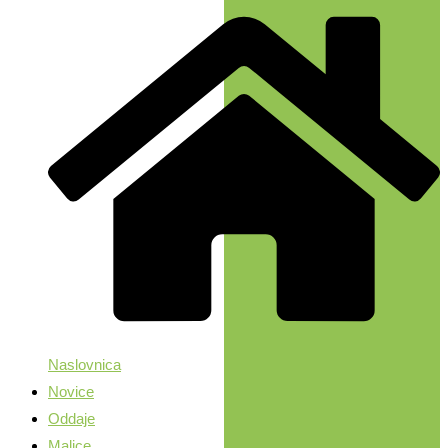
Naslovnica
Novice
Oddaje
Malice