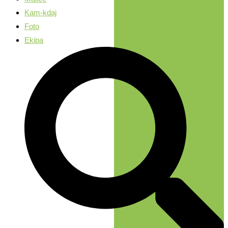
Kam-kdaj
Foto
Ekipa