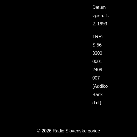
Datum
vpisa: 1.
2. 1993
TRR:
SI56
3300
0001
2409
007
(Addiko
Bank
d.d.)
© 2026 Radio Slovenske gorice