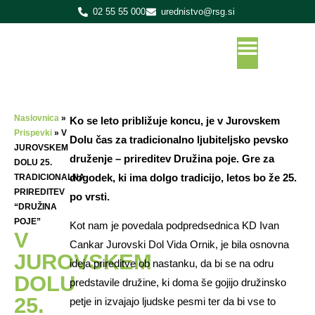
02 55 55 000
urednistvo@rsg.si
Naslovnica
»
Ko se leto približuje koncu, je v Jurovskem
Prispevki
»
V
Dolu čas za tradicionalno ljubiteljsko pevsko
JUROVSKEM
druženje – prireditev Družina poje. Gre za
DOLU 25.
dogodek, ki ima dolgo tradicijo, letos bo že 25.
TRADICIONALNA
PRIREDITEV
po vrsti.
“DRUŽINA
POJE”
Kot nam je povedala podpredsednica KD Ivan
V
Cankar Jurovski Dol Vida Ornik, je bila osnovna
JUROVSKEM
ideja prireditve ob nastanku, da bi se na odru
DOLU
predstavile družine, ki doma še gojijo družinsko
25.
petje in izvajajo ljudske pesmi ter da bi vse to