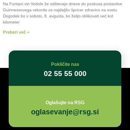
Na Fontani vin Vodole že odštevajo dneve do poskusa postavitve
Guinnessovega rekorda za najdaljšo špricer zdravico na svetu.
Dogodek bo v soboto, 8. avgusta, ko želijo oblikovati več kot
kilometer
Preberi več »
Pokličite nas
02 55 55 000
Oglašujte na RSG
oglasevanje@rsg.si