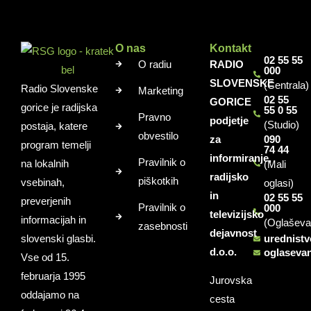
O nas
Kontakt
02 55 55
O radiu
RADIO
000
SLOVENSKE
(Centrala)
Radio Slovenske
Marketing
02 55
GORICE
gorice je radijska
55 0 55
Pravno
podjetje
(Studio)
postaja, katere
obvestilo
za
090
program temelji
74 44
informiranje,
Pravilnik o
na lokalnih
(Mali
radijsko
piškotkih
vsebinah,
oglasi)
in
02 55 55
preverjenih
Pravilnik o
000
televizijsko
informacijah in
(Oglaševa
zasebnosti
dejavnost
slovenski glasbi.
urednist
d.o.o.
oglaseva
Vse od 15.
februarja 1995
Jurovska
oddajamo na
cesta