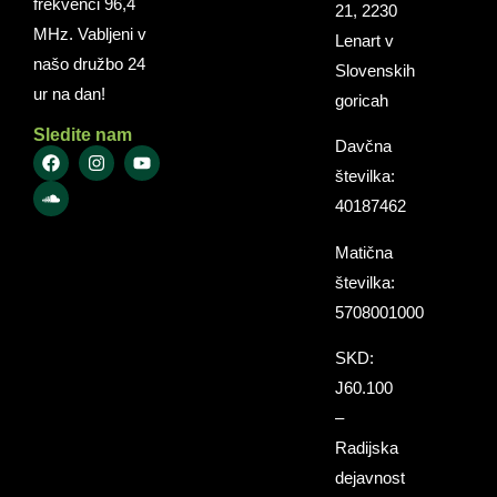
frekvenci 96,4
21, 2230
MHz. Vabljeni v
Lenart v
našo družbo 24
Slovenskih
ur na dan!
goricah
Sledite nam
Davčna
številka:
40187462
Matična
številka:
5708001000
SKD:
J60.100
–
Radijska
dejavnost