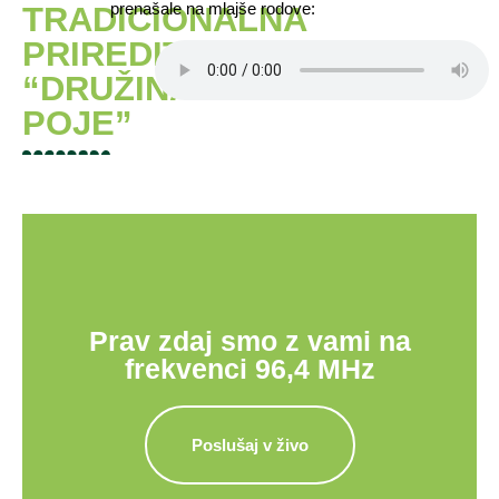
prenašale na mlajše rodove:
TRADICIONALNA
PRIREDITEV
“DRUŽINA
POJE”
Prav zdaj smo z vami na
frekvenci 96,4 MHz
Poslušaj v živo