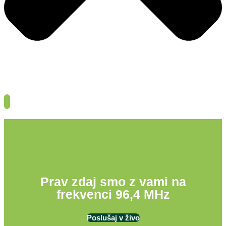
Prav zdaj smo z vami na
frekvenci 96,4 MHz
Poslušaj v živo