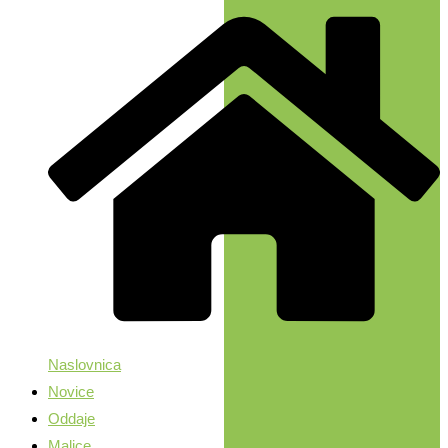
Naslovnica
Novice
Oddaje
Malice