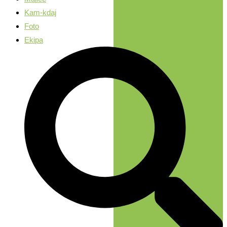
Kam-kdaj
Foto
Ekipa