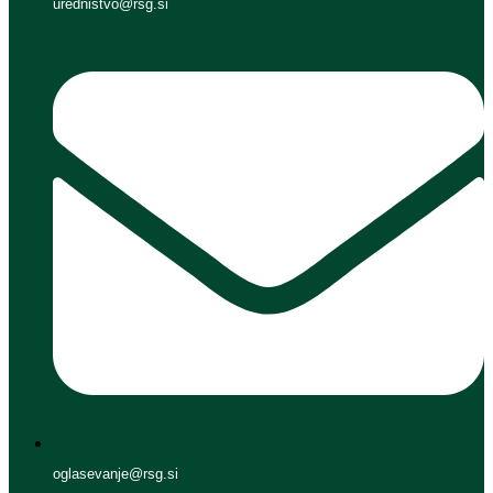
urednistvo@rsg.si
oglasevanje@rsg.si