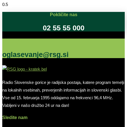
Pokličite nas
02 55 55 000
Oglašujte na RSG
oglasevanje@rsg.si
Radio Slovenske gorice je radijska postaja, katere program temelji
na lokalnih vsebinah, preverjenih informacijah in slovenski glasbi.
Vse od 15. februarja 1995 oddajamo na frekvenci 96,4 MHz.
Vabljeni v našo družbo 24 ur na dan!
Sledite nam