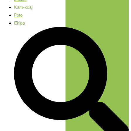
Kam-kdaj
Foto
Ekipa