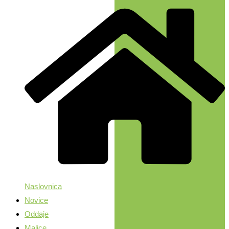
Naslovnica
Novice
Oddaje
Malice