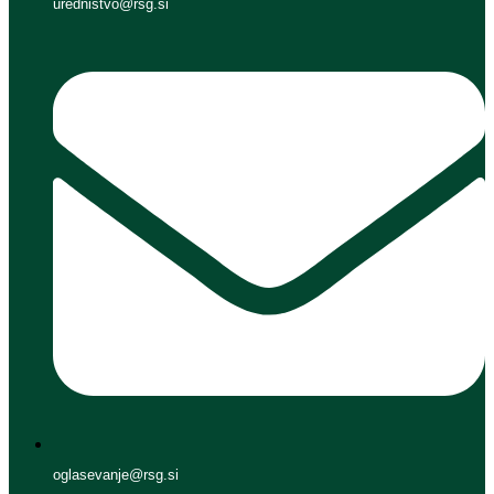
urednistvo@rsg.si
oglasevanje@rsg.si