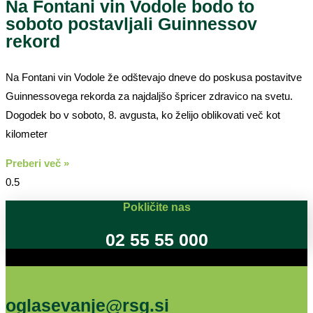
Na Fontani vin Vodole bodo to
soboto postavljali Guinnessov
rekord
Na Fontani vin Vodole že odštevajo dneve do poskusa postavitve
Guinnessovega rekorda za najdaljšo špricer zdravico na svetu.
Dogodek bo v soboto, 8. avgusta, ko želijo oblikovati več kot
kilometer
Preberi več »
Pokličite nas
02 55 55 000
Oglašujte na RSG
oglasevanje@rsg.si