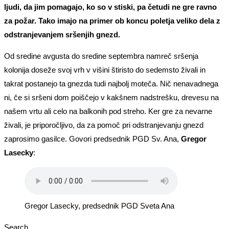
ljudi, da jim pomagajo, ko so v stiski, pa četudi ne gre ravno
za požar. Tako imajo na primer ob koncu poletja veliko dela z
odstranjevanjem sršenjih gnezd.
Od sredine avgusta do sredine septembra namreč sršenja
kolonija doseže svoj vrh v višini štiristo do sedemsto živali in
takrat postanejo ta gnezda tudi najbolj moteča. Nič nenavadnega
ni, če si sršeni dom poiščejo v kakšnem nadstrešku, drevesu na
našem vrtu ali celo na balkonih pod streho. Ker gre za nevarne
živali, je priporočljivo, da za pomoč pri odstranjevanju gnezd
zaprosimo gasilce. Govori predsednik PGD Sv. Ana,
Gregor
Lasecky
:
Gregor Lasecky, predsednik PGD Sveta Ana
Search