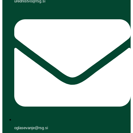
urednistvo@rsg.si
oglasevanje@rsg.si