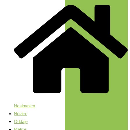
Naslovnica
Novice
Oddaje
Malice