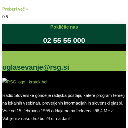
Preberi več »
Pokličite nas
02 55 55 000
Oglašujte na RSG
oglasevanje@rsg.si
Radio Slovenske gorice je radijska postaja, katere program temelji
na lokalnih vsebinah, preverjenih informacijah in slovenski glasbi.
Vse od 15. februarja 1995 oddajamo na frekvenci 96,4 MHz.
Vabljeni v našo družbo 24 ur na dan!