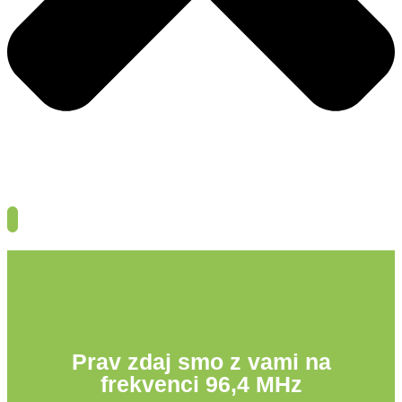
Prav zdaj smo z vami na
frekvenci 96,4 MHz