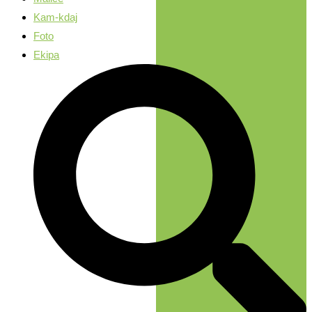
Kam-kdaj
Foto
Ekipa