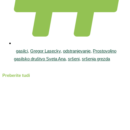
gasilci
,
Gregor Lasecky
,
odstranjevanje
,
Prostovoljno
gasilsko društvo Sveta Ana
,
sršeni
,
sršenja grezda
Preberite tudi