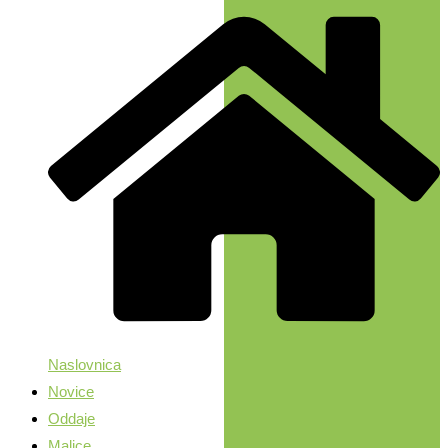
Naslovnica
Novice
Oddaje
Malice