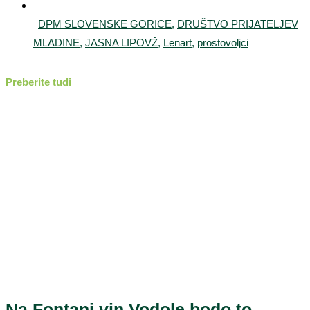
DPM SLOVENSKE GORICE
,
DRUŠTVO PRIJATELJEV
MLADINE
,
JASNA LIPOVŽ
,
Lenart
,
prostovoljci
Preberite tudi
Na Fontani vin Vodole bodo to