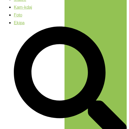
Kam-kdaj
Foto
Ekipa