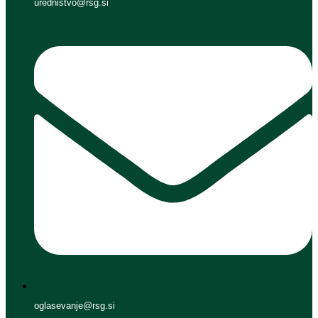
urednistvo@rsg.si
oglasevanje@rsg.si