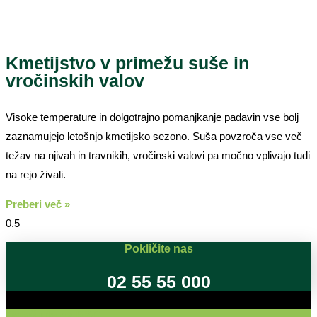
Kmetijstvo v primežu suše in
vročinskih valov
Visoke temperature in dolgotrajno pomanjkanje padavin vse bolj
zaznamujejo letošnjo kmetijsko sezono. Suša povzroča vse več
težav na njivah in travnikih, vročinski valovi pa močno vplivajo tudi
na rejo živali.
Preberi več »
Pokličite nas
02 55 55 000
Oglašujte na RSG