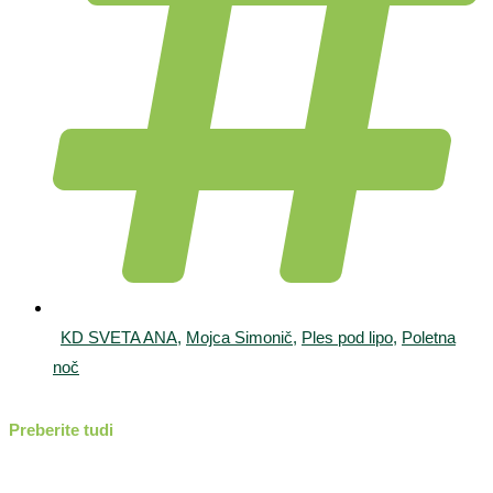
KD SVETA ANA
,
Mojca Simonič
,
Ples pod lipo
,
Poletna
noč
Preberite tudi