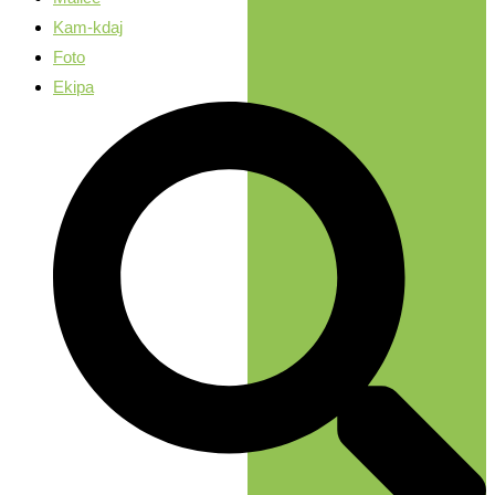
Kam-kdaj
Foto
Ekipa