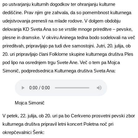
po ustvarjanju kulturnih dogodkov ter ohranjanju kulturne
dediščine. Prav njim gre zahvala, da so pomembnost kulturnega
udejstvovanja prenesli na mlade rodove. V dolgem obdobju
delovanja KD Sveta Ana so se vrstile mnoge prireditve – pevske,
plesne in dramske. V okviru Aninega tedna bodo sodelovali na več
prireditvah, pripravljajo pa tudi dve samostojni. Jutri, 20. julija, ob
20. uri pripravljajo člani Folklorne skupine kulturnega društva Ples
pod lipo na osrednjem trgu Svete Ane. Več o tem pa Mojca
Simonič, podpredsednica Kulturnega društva Sveta Ana:
Mojca Simonič
V petek, 22. julija, ob 20. uri pa bo Cerkveno prosvetni pevski zbor
kulturnega društva pripravil letni koncert Poletna noč pri
okrepčevalnici Šenk: