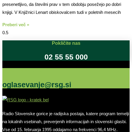
presenetljivo, da številni prav v tem obdobju posežejo po dobri
knjigi. V Knjižnici Lenart obiskovalcem tudi v poletnih mesecih
Preberi več »
Pokličite nas
02 55 55 000
Oglašujte na RSG
oglasevanje@rsg.si
Radio Slovenske gorice je radijska postaja, katere program temelji
na lokalnih vsebinah, preverjenih informacijah in slovenski glasbi.
Vse od 15. februarja 1995 oddajamo na frekvenci 96,4 MHz.