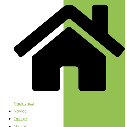
Naslovnica
Novice
Oddaje
Malice