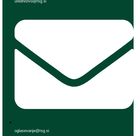
urednistvo@rsg.si
oglasevanje@rsg.si