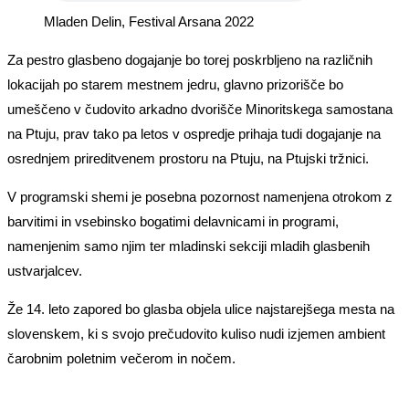
Mladen Delin, Festival Arsana 2022
Za pestro glasbeno dogajanje bo torej poskrbljeno na različnih
lokacijah po starem mestnem jedru, glavno prizorišče bo
umeščeno v čudovito arkadno dvorišče Minoritskega samostana
na Ptuju, prav tako pa letos v ospredje prihaja tudi dogajanje na
osrednjem prireditvenem prostoru na Ptuju, na Ptujski tržnici.
V programski shemi je posebna pozornost namenjena otrokom z
barvitimi in vsebinsko bogatimi delavnicami in programi,
namenjenim samo njim ter mladinski sekciji mladih glasbenih
ustvarjalcev.
Že 14. leto zapored bo glasba objela ulice najstarejšega mesta na
slovenskem, ki s svojo prečudovito kuliso nudi izjemen ambient
čarobnim poletnim večerom in nočem.