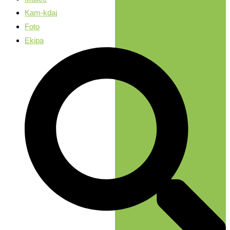
Kam-kdaj
Foto
Ekipa