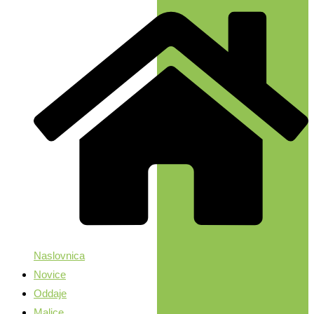
Naslovnica
Novice
Oddaje
Malice