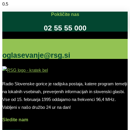
Pokličite nas
02 55 55 000
Oglašujte na RSG
oglasevanje@rsg.si
Radio Slovenske gorice je radijska postaja, katere program temelji
na lokalnih vsebinah, preverjenih informacijah in slovenski glasbi.
Vse od 15. februarja 1995 oddajamo na frekvenci 96,4 MHz.
Vabljeni v našo družbo 24 ur na dan!
Sledite nam