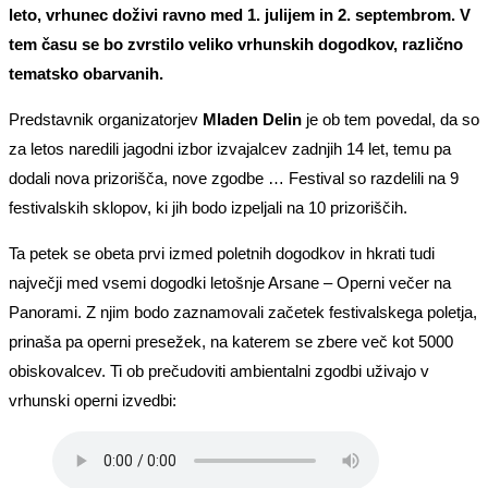
leto, vrhunec doživi ravno med 1. julijem in 2. septembrom. V
tem času se bo zvrstilo veliko vrhunskih dogodkov, različno
tematsko obarvanih.
Predstavnik organizatorjev
Mladen Delin
je ob tem povedal, da so
za letos naredili jagodni izbor izvajalcev zadnjih 14 let, temu pa
dodali nova prizorišča, nove zgodbe … Festival so razdelili na 9
festivalskih sklopov, ki jih bodo izpeljali na 10 prizoriščih.
Ta petek se obeta prvi izmed poletnih dogodkov in hkrati tudi
največji med vsemi dogodki letošnje Arsane – Operni večer na
Panorami. Z njim bodo zaznamovali začetek festivalskega poletja,
prinaša pa operni presežek, na katerem se zbere več kot 5000
obiskovalcev. Ti ob prečudoviti ambientalni zgodbi uživajo v
vrhunski operni izvedbi: