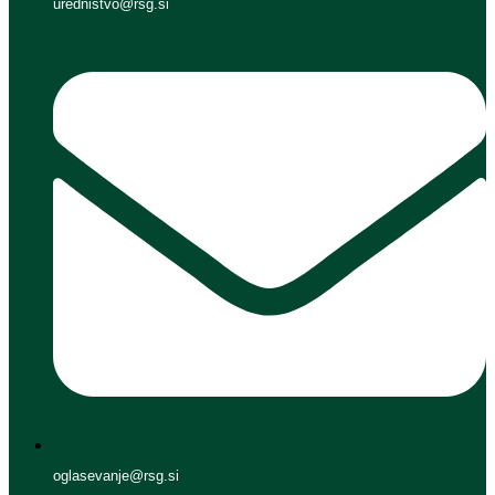
urednistvo@rsg.si
oglasevanje@rsg.si