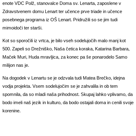
enote VDC Polž, stanovalce Doma sv. Lenarta, zaposlene v
Zdravstvenem domu Lenart ter učence prve triade in učence
posebnega programa iz OŠ Lenart. Pridružili so se jim tudi
mimoidoči ter starši.
Kot so sporočili iz vrtca, je bilo vseh sodelujočih malo manj kot
500. Zapeli so Drežniško, Naša četica koraka, Katarina Barbara,
Maček Muri, Huda mravljica, za konec pa še ponarodelo Samo
milijon nas je.
Na dogodek v Lenartu se je odzvala tudi Matea Brečko, idejna
vodja projekta. Vsem sodelujočim se je zahvalila in ob tem
spomnila, da so mladi naša prihodnost. Skupaj lahko vplivamo, da
bodo imeli naš jezik in kulturo, da bodo ostajali doma in cenili svoje
korenine.