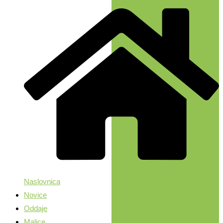
Naslovnica
Novice
Oddaje
Malice