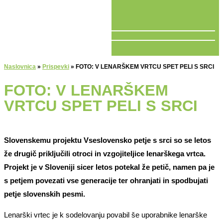
V ŽIVO
Naslovnica
»
Prispevki
»
FOTO: V LENARŠKEM VRTCU SPET PELI S SRCI
FOTO: V LENARŠKEM
VRTCU SPET PELI S SRCI
Slovenskemu projektu Vseslovensko petje s srci so se letos
že drugič priključili otroci in vzgojiteljice lenarškega vrtca.
Projekt je v Sloveniji sicer letos potekal že petič, namen pa je
s petjem povezati vse generacije ter ohranjati in spodbujati
petje slovenskih pesmi.
Lenarški vrtec je k sodelovanju povabil še uporabnike lenarške