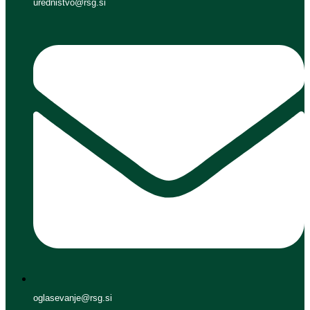
urednistvo@rsg.si
oglasevanje@rsg.si