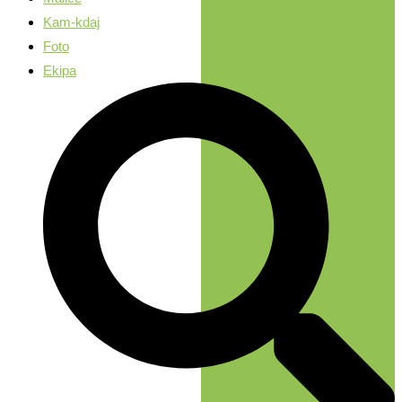
Kam-kdaj
Foto
Ekipa