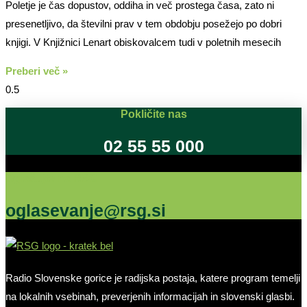
Poletje je čas dopustov, oddiha in več prostega časa, zato ni
presenetljivo, da številni prav v tem obdobju posežejo po dobri
knjigi. V Knjižnici Lenart obiskovalcem tudi v poletnih mesecih
Preberi več »
Pokličite nas
02 55 55 000
Oglašujte na RSG
oglasevanje@rsg.si
Radio Slovenske gorice je radijska postaja, katere program temelji
na lokalnih vsebinah, preverjenih informacijah in slovenski glasbi.