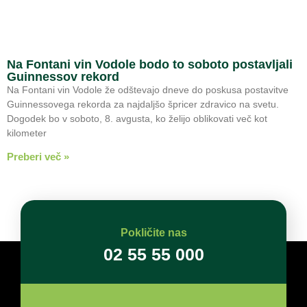
Na Fontani vin Vodole bodo to soboto postavljali
Guinnessov rekord
Na Fontani vin Vodole že odštevajo dneve do poskusa postavitve
Guinnessovega rekorda za najdaljšo špricer zdravico na svetu.
Dogodek bo v soboto, 8. avgusta, ko želijo oblikovati več kot
kilometer
Preberi več »
Pokličite nas
02 55 55 000