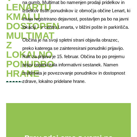
na gumb. Multimat bo namenjen prodaji pridelkov in
LENARTU
izdelkov tistih ponudnikov iz območja občine Lenart, ki
KMALU
imajo registrirano dejavnost, postavljen pa bo na javni
DOSTOPEN
lokaciji – v centru Lenarta, v bližini pošte in parkirišča.
MULTIMAT
Občina je na svoji spletni strani objavila obrazec,
Z
preko katerega se zainteresirani ponudniki prijavijo.
LOKALNO
Rok za prijavo je 15. februar. Občina bo po prejemu
PONUDBO
prijav organizirala informativni sestanek. Namen
HRANE
multimata je povezovanje ponudnikov in dostopnost
zdrave, lokalno pridelane hrane.