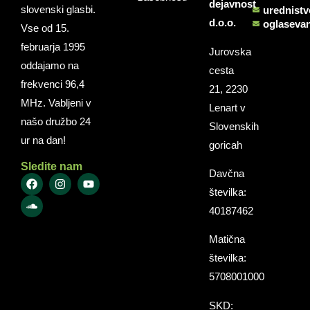
dejavnost
slovenski glasbi.
urednist
d.o.o.
oglaseva
Vse od 15.
februarja 1995
Jurovska
oddajamo na
cesta
frekvenci 96,4
21, 2230
MHz. Vabljeni v
Lenart v
našo družbo 24
Slovenskih
ur na dan!
goricah
Sledite nam
Davčna
številka:
40187462
Matična
številka:
5708001000
SKD: