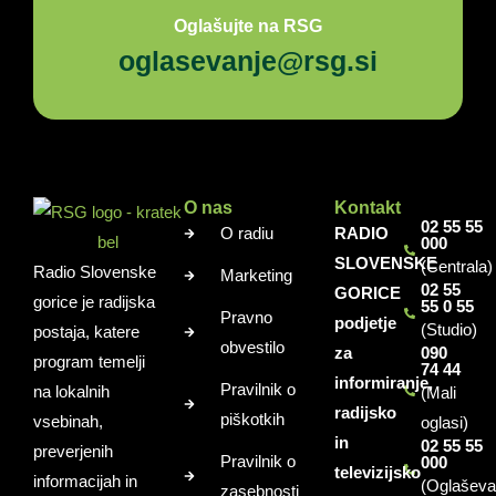
Oglašujte na RSG
oglasevanje@rsg.si
O nas
Kontakt
02 55 55
O radiu
RADIO
000
SLOVENSKE
(Centrala)
Radio Slovenske
Marketing
02 55
GORICE
gorice je radijska
55 0 55
Pravno
podjetje
(Studio)
postaja, katere
obvestilo
za
090
program temelji
74 44
informiranje,
Pravilnik o
na lokalnih
(Mali
radijsko
piškotkih
vsebinah,
oglasi)
in
02 55 55
preverjenih
Pravilnik o
000
televizijsko
informacijah in
(Oglaševa
zasebnosti