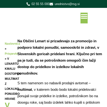
02 55 55 000
urednistvo@rsg.si
Na Občini Lenart si prizadevajo za promocijo in
Naslovnica
podporo lokalni ponudbi, samooskrbi in zdravi, v
»
Slovenskih goricah pridelani hrani. Ključno pri tem
Prispevki
»
V
pa je tudi, da se potrošnikom omogoči čim lažji
LENARTU
dostop do pridelkov in izdelkov lokalnih
KMALU
ponudnikov.
DOSTOPEN
MULTIMAT
S tem namenom so nabavili prodajni avtomat –
Z
LOKALNO
multimat
, v katerem bodo bodo lokalni pridelovalci
PONUDBO
ponujali svoje pridelke in izdelke, potrošnikom bo na
HRANE
dosegu roke, saj bodo izdelek lahko kupili s pritiskom
V