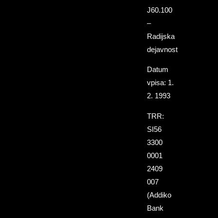
J60.100
–
Radijska
dejavnost
Datum
vpisa: 1.
2. 1993
TRR:
SI56
3300
0001
2409
007
(Addiko
Bank