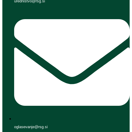
urednistvo@rsg.si
oglasevanje@rsg.si