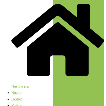
Naslovnica
Novice
Oddaje
Malice