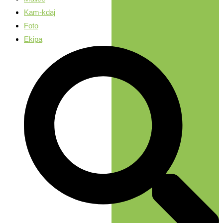
Kam-kdaj
Foto
Ekipa