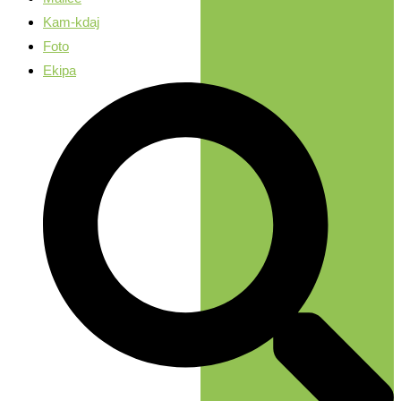
Kam-kdaj
Foto
Ekipa