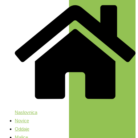
Naslovnica
Novice
Oddaje
Malice