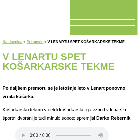
V ŽIVO
Naslovnica
»
Prispevki
»
V LENARTU SPET KOŠARKARSKE TEKME
V LENARTU SPET
KOŠARKARSKE TEKME
Po daljšem premoru se je letošnje leto v Lenart ponovno
vrnila košarka.
Košarkarsko tekmo v četrti košarkarski liga vzhod v lenarški
športni dvorani je tudi minulo soboto spremljal
Darko Rebernik
: