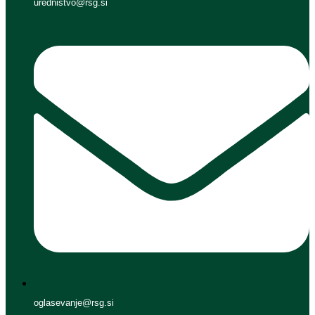
urednistvo@rsg.si
oglasevanje@rsg.si