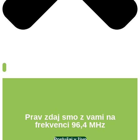
Prav zdaj smo z vami na
frekvenci 96,4 MHz
Poslušaj v živo